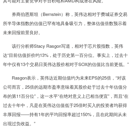
其可能对主要竞争对手台积电和AMD构成潜在风险。
券商伯恩斯坦（Bernstein）称，英伟达相对于费城证券交易
所半导体指数的估值已罕有地具备吸引力，整体估值倍数预示着
未来回报前景良好。
该行分析师Stacy Rasgon写道，相对于芯片股指数，英伟
达“目前估值折价约13%，处于历史第一百分位。事实上，过去十
年中仅有13个交易日英伟达股价相对于SOX的估值比当前更低。”
Rasgon表示，英伟达近期估值约为未来EPS的25倍，“对该
公司而言，25倍的远期市盈率意味着其股价处于过去十年估值分
布的第11百分位”，这一水平“在绝对意义上已相当便宜”，而且“在
过去十年中，凡是在英伟达估值低于25倍时买入的投资者均获得
丰厚回报——持有1年的平均回报率超过150%，且在此期间从未
出现过负收益。”