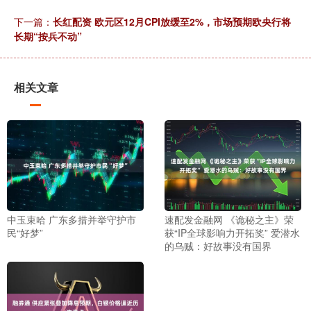
下一篇：
长红配资 欧元区12月CPI放缓至2%，市场预期欧央行将
长期“按兵不动”
相关文章
中玉束哈 广东多措并举守护市
速配发金融网 《诡秘之主》荣
民“好梦”
获“IP全球影响力开拓奖” 爱潜水
的乌贼：好故事没有国界