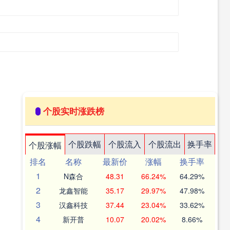
个股实时涨跌榜
个股跌幅
个股流入
个股流出
换手率
个股涨幅
排名
名称
最新价
涨幅
换手率
1
N森合
48.31
66.24%
64.29%
2
龙鑫智能
35.17
29.97%
47.98%
3
汉鑫科技
37.44
23.04%
33.62%
4
新开普
10.07
20.02%
8.66%