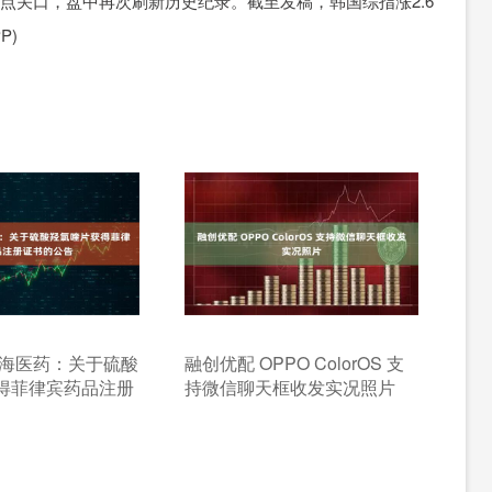
00点关口，盘中再次刷新历史纪录。截至发稿，韩国综指涨2.6
P)
上海医药：关于硫酸
融创优配 OPPO ColorOS 支
得菲律宾药品注册
持微信聊天框收发实况照片