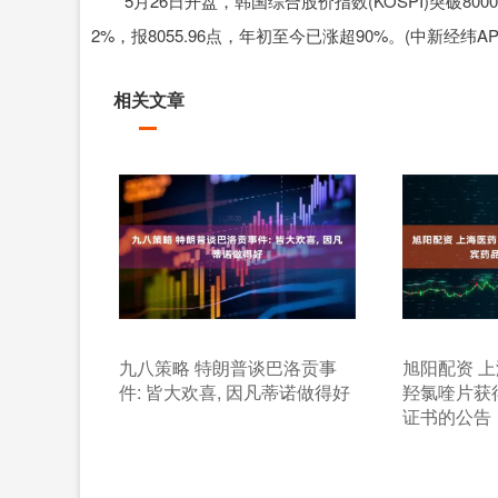
5月26日开盘，韩国综合股价指数(KOSPI)突破80
2%，报8055.96点，年初至今已涨超90%。(中新经纬AP
相关文章
九八策略 特朗普谈巴洛贡事
旭阳配资 
件: 皆大欢喜, 因凡蒂诺做得好
羟氯喹片获
证书的公告