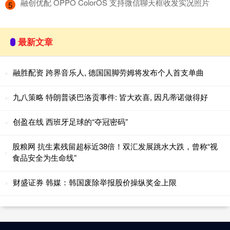
​融创优配 OPPO ColorOS 支持微信聊天框收发实况照片
5
最新文章
融胜配资 跨界音乐人, 德国国脚劳姆将发布个人首支单曲
九八策略 特朗普谈巴洛贡事件: 皆大欢喜, 因凡蒂诺做得好
创盈在线 西班牙足球的“夺冠密码”
股粮网 抗生素残留超标近38倍！双汇发展跳水大跌，曾称“视
食品安全为生命线”
财盛证券 韩媒：韩国废除举报股价操纵奖金上限