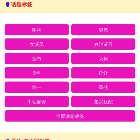
话题标签
即将
突然
女演员
兴泊证券
宣布
为何
5年
统计
唯一
重磅
牛弘配资
集采优配
全部话题标签