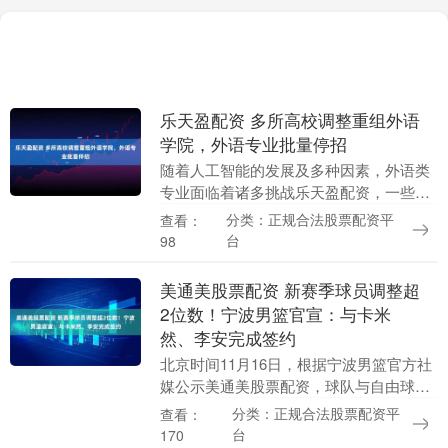
乐天盈配资 多所高校调整重组外语
学院，外语专业批量停招
随着人工智能的发展及多种因素，外语类
专业面临着诸多挑战乐天盈配资，一些高
校也对外语学院进行了调整。 近日，随着
分类：正规合法股票配资平
查看：
景德镇陶瓷大学在原有外国语学院基础
台
98
上，整合文化研究....
美通美股票配资 新赛季球员调整超
2位数！宁波男篮官宣：与卡米
然、李安完成签约
北京时间11月16日，根据宁波男篮官方社
媒公示美通美股票配资，球队与自由球员·
司地克江、李安完成签约。 自从上个赛季
分类：正规合法股票配资平
查看：
效力南京同曦俱乐部总经理刘家成转会到
台
170