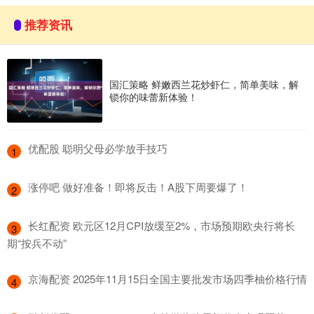
推荐资讯
国汇策略 鲜嫩西兰花炒虾仁，简单美味，解
锁你的味蕾新体验！
​优配股 聪明父母必学放手技巧
1
​涨停吧 做好准备！即将反击！A股下周要爆了！
2
​长红配资 欧元区12月CPI放缓至2%，市场预期欧央行将长
3
期“按兵不动”
​京海配资 2025年11月15日全国主要批发市场四季柚价格行情
4