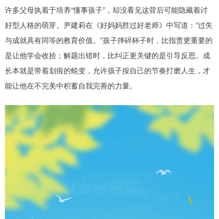
许多父母执着于培养“懂事孩子”，却没看见这背后可能隐藏着讨
好型人格的萌芽。尹建莉在《好妈妈胜过好老师》中写道：“过失
与成就具有同等的教育价值。”孩子摔碎杯子时，比指责更重要的
是让他学会收拾；解题出错时，比纠正更关键的是引导反思。成
长本就是带着划痕的蜕变，允许孩子按自己的节奏打磨人生，才
能让他在不完美中积蓄自我完善的力量。