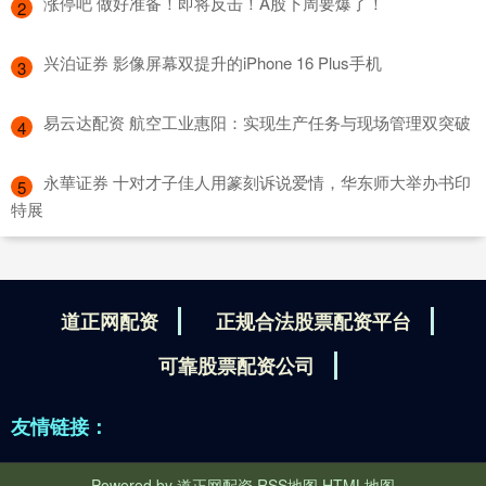
​涨停吧 做好准备！即将反击！A股下周要爆了！
2
​兴泊证券 影像屏幕双提升的iPhone 16 Plus手机
3
​易云达配资 航空工业惠阳：实现生产任务与现场管理双突破
4
​永華证券 十对才子佳人用篆刻诉说爱情，华东师大举办书印
5
特展
道正网配资
正规合法股票配资平台
可靠股票配资公司
友情链接：
Powered by
道正网配资
RSS地图
HTML地图