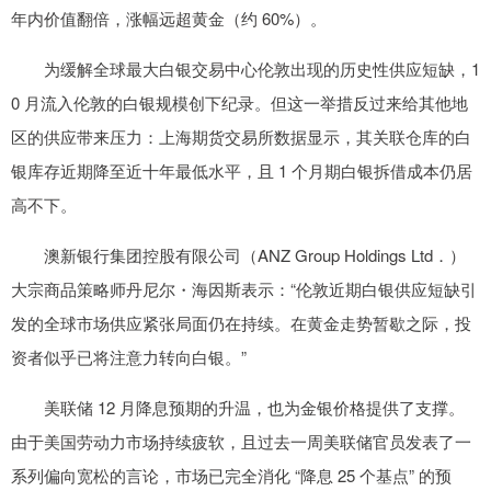
年内价值翻倍，涨幅远超黄金（约 60%）。
为缓解全球最大白银交易中心伦敦出现的历史性供应短缺，1
0 月流入伦敦的白银规模创下纪录。但这一举措反过来给其他地
区的供应带来压力：上海期货交易所数据显示，其关联仓库的白
银库存近期降至近十年最低水平，且 1 个月期白银拆借成本仍居
高不下。
澳新银行集团控股有限公司（ANZ Group Holdings Ltd．）
大宗商品策略师丹尼尔・海因斯表示：“伦敦近期白银供应短缺引
发的全球市场供应紧张局面仍在持续。在黄金走势暂歇之际，投
资者似乎已将注意力转向白银。”
美联储 12 月降息预期的升温，也为金银价格提供了支撑。
由于美国劳动力市场持续疲软，且过去一周美联储官员发表了一
系列偏向宽松的言论，市场已完全消化 “降息 25 个基点” 的预