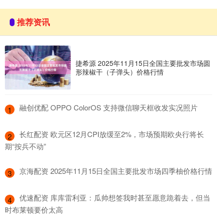
推荐资讯
捷希源 2025年11月15日全国主要批发市场圆
形辣椒干（子弹头）价格行情
​融创优配 OPPO ColorOS 支持微信聊天框收发实况照片
1
​长红配资 欧元区12月CPI放缓至2%，市场预期欧央行将长
2
期“按兵不动”
​京海配资 2025年11月15日全国主要批发市场四季柚价格行情
3
​优速配资 库库雷利亚：瓜帅想签我时甚至愿意跪着去，但当
4
时布莱顿要价太高