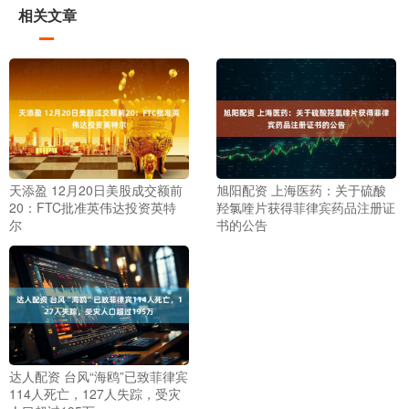
相关文章
天添盈 12月20日美股成交额前
旭阳配资 上海医药：关于硫酸
20：FTC批准英伟达投资英特
羟氯喹片获得菲律宾药品注册证
尔
书的公告
达人配资 台风“海鸥”已致菲律宾
114人死亡，127人失踪，受灾