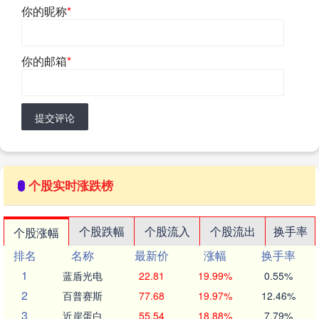
你的昵称
*
你的邮箱
*
提交评论
个股实时涨跌榜
个股跌幅
个股流入
个股流出
换手率
个股涨幅
排名
名称
最新价
涨幅
换手率
1
蓝盾光电
22.81
19.99%
0.55%
2
百普赛斯
77.68
19.97%
12.46%
3
近岸蛋白
55.54
18.88%
7.79%