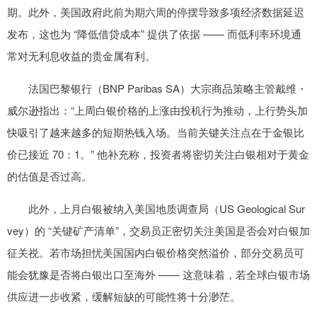
期。此外，美国政府此前为期六周的停摆导致多项经济数据延迟
发布，这也为 “降低借贷成本” 提供了依据 —— 而低利率环境通
常对无利息收益的贵金属有利。
法国巴黎银行（BNP Paribas SA）大宗商品策略主管戴维・
威尔逊指出：“上周白银价格的上涨由投机行为推动，上行势头加
快吸引了越来越多的短期热钱入场。当前关键关注点在于金银比
价已接近 70：1。” 他补充称，投资者将密切关注白银相对于黄金
的估值是否过高。
此外，上月白银被纳入美国地质调查局（US Geological Sur
vey）的 “关键矿产清单”，交易员正密切关注美国是否会对白银加
征关祱。若市场担忧美国国内白银价格突然溢价，部分交易员可
能会犹豫是否将白银出口至海外 —— 这意味着，若全球白银市场
供应进一步收紧，缓解短缺的可能性将十分渺茫。