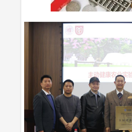
深证成指
14132.85
60
0.14%
-178.16
-