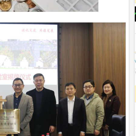
沪深300
4666.75
1.24%
-27.69
-0.59%