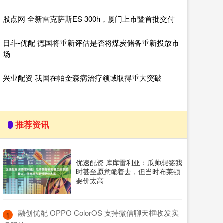
股点网 全新雷克萨斯ES 300h，厦门上市暨首批交付
日斗-优配 德国将重新评估是否将煤炭储备重新投放市
场
兴业配资 我国在帕金森病治疗领域取得重大突破
推荐资讯
优速配资 库库雷利亚：瓜帅想签我
时甚至愿意跪着去，但当时布莱顿
要价太高
​融创优配 OPPO ColorOS 支持微信聊天框收发实
1