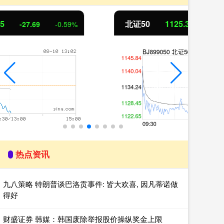
北证50
1125.34
创
-8.91
-0.79%
热点资讯
九八策略 特朗普谈巴洛贡事件: 皆大欢喜, 因凡蒂诺做
得好
财盛证券 韩媒：韩国废除举报股价操纵奖金上限