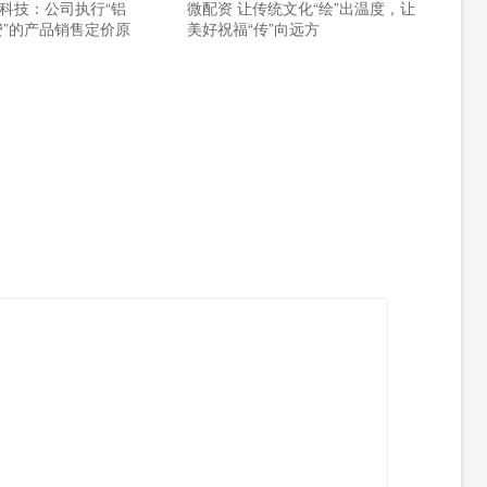
太科技：公司执行“铝
微配资 让传统文化“绘”出温度，让
费”的产品销售定价原
美好祝福“传”向远方