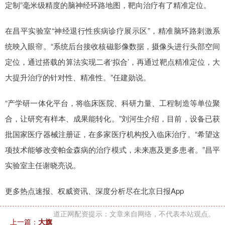
定制”毫米级精度的脑神经环路地图，靶向治疗有了精准定位。
在昌平实验室“神经退行性疾病诊疗展示区”，精准脑环路刺激系
统映入眼帘。“系统后台接收核磁影像数据，摄像头进行头部空间
定位，通过搭载的算法实现二者‘拟合’，再通过靶点精准定位，大
大提升治疗的针对性、精准性。”任建勋说。
“产学研一体化平台，将临床医院、科研力量、工程制造等单位聚
合，让研究有样本、成果能转化。”刘河生介绍，目前，设备已获
批国家医疗器械注册证，在多家医疗机构投入临床治疗。“希望这
项技术能够改变帕金森病的治疗模式，未来惠及更多患者。”昌平
实验室主任谢晓亮说。
更多热点速报、权威资讯、深度分析尽在北京日报App
道正网配资提示：文章来自网络，不代表本站观点。
上一篇：
大旗