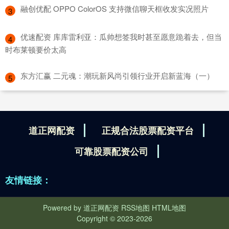
​融创优配 OPPO ColorOS 支持微信聊天框收发实况照片
3
​优速配资 库库雷利亚：瓜帅想签我时甚至愿意跪着去，但当
4
时布莱顿要价太高
​东方汇赢 二元魂：潮玩新风尚引领行业开启新蓝海（一）
5
道正网配资
正规合法股票配资平台
可靠股票配资公司
友情链接：
Powered by
道正网配资
RSS地图
HTML地图
Copyright
© 2023-2026