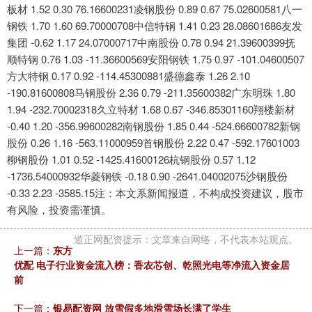
板材 1.52 0.30 76.16600231凌钢股份 0.89 0.67 75.02600581八一
钢铁 1.70 1.60 69.70000708中信特钢 1.41 0.23 28.08601686友发
集团 -0.62 1.17 24.07000717中南股份 0.78 0.94 21.39600399抚
顺特钢 0.76 1.03 -11.36600569安阳钢铁 1.75 0.97 -101.04600507
方大特钢 0.17 0.92 -114.45300881盛德鑫泰 1.26 2.10
-190.81600808马钢股份 2.36 0.79 -211.35600382广东明珠 1.80
1.94 -232.70002318久立特材 1.68 0.67 -346.85301160翔楼新材
-0.40 1.20 -356.99600282南钢股份 1.85 0.44 -524.66600782新钢
股份 0.26 1.16 -563.11000959首钢股份 2.22 0.47 -592.17601003
柳钢股份 1.01 0.52 -1425.41600126杭钢股份 0.57 1.12
-1736.54000932华菱钢铁 -0.18 0.90 -2641.04002075沙钢股份
-0.33 2.23 -3585.15注：本文系新闻报道，不构成投资建议，股市
有风险，投资需谨慎。
道正网配资提示：文章来自网络，不代表本站观点。
上一篇：
东方
优配 电子行业资金流入榜：香农芯创、乾照光电等净流入资金居
前
下一篇：
银易配资网 放雪假多地滑雪场长满了学生