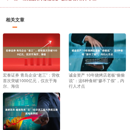
相关文章
宏泰证券 青岛企业“老三”：营收
诚金资产 10年烧烤店老板“偷偷
首次突破1000亿元，仅次于海
说”：这6种食材“掺不了假”，内
尔、海信
行人才点