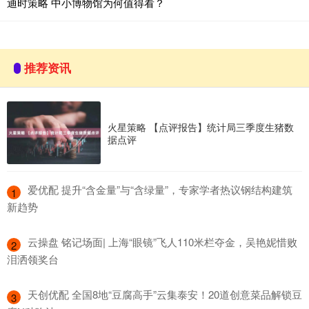
迪时策略 中小博物馆为何值得看？
推荐资讯
火星策略 【点评报告】统计局三季度生猪数
据点评
​爱优配 提升“含金量”与“含绿量”，专家学者热议钢结构建筑
1
新趋势
​云操盘 铭记场面| 上海“眼镜”飞人110米栏夺金，吴艳妮惜败
2
泪洒领奖台
​天创优配 全国8地“豆腐高手”云集泰安！20道创意菜品解锁豆
3