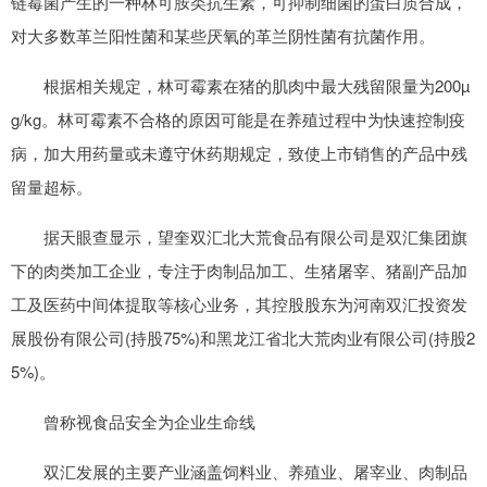
链霉菌产生的一种林可胺类抗生素，可抑制细菌的蛋白质合成，
对大多数革兰阳性菌和某些厌氧的革兰阴性菌有抗菌作用。
根据相关规定，林可霉素在猪的肌肉中最大残留限量为200µ
g/kg。林可霉素不合格的原因可能是在养殖过程中为快速控制疫
病，加大用药量或未遵守休药期规定，致使上市销售的产品中残
留量超标。
据天眼查显示，望奎双汇北大荒食品有限公司是双汇集团旗
下的肉类加工企业，专注于肉制品加工、生猪屠宰、猪副产品加
工及医药中间体提取等核心业务，其控股股东为河南双汇投资发
展股份有限公司(持股75%)和黑龙江省北大荒肉业有限公司(持股2
5%)。
曾称视食品安全为企业生命线
双汇发展的主要产业涵盖饲料业、养殖业、屠宰业、肉制品