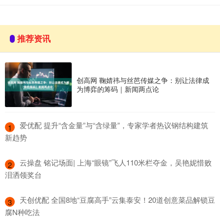
推荐资讯
创高网 鞠婧祎与丝芭传媒之争：别让法律成
为博弈的筹码｜新闻两点论
​爱优配 提升“含金量”与“含绿量”，专家学者热议钢结构建筑
1
新趋势
​云操盘 铭记场面| 上海“眼镜”飞人110米栏夺金，吴艳妮惜败
2
泪洒领奖台
​天创优配 全国8地“豆腐高手”云集泰安！20道创意菜品解锁豆
3
腐N种吃法