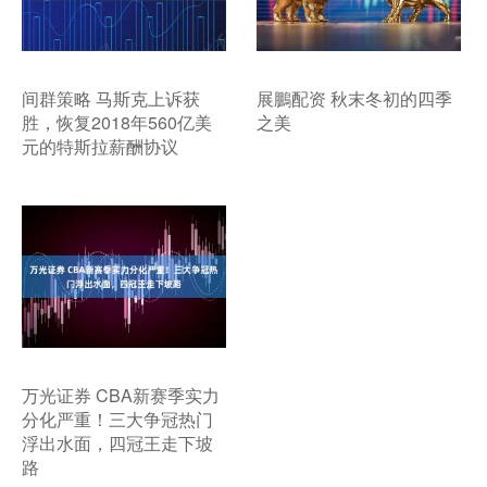
间群策略 马斯克上诉获
展鵬配资 秋末冬初的四季
胜，恢复2018年560亿美
之美
元的特斯拉薪酬协议
万光证券 CBA新赛季实力
分化严重！三大争冠热门
浮出水面，四冠王走下坡
路