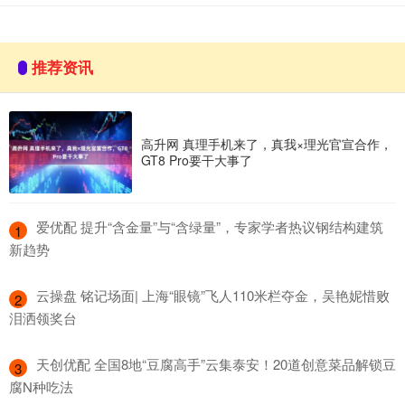
推荐资讯
高升网 真理手机来了，真我×理光官宣合作，
GT8 Pro要干大事了
​爱优配 提升“含金量”与“含绿量”，专家学者热议钢结构建筑
1
新趋势
​云操盘 铭记场面| 上海“眼镜”飞人110米栏夺金，吴艳妮惜败
2
泪洒领奖台
​天创优配 全国8地“豆腐高手”云集泰安！20道创意菜品解锁豆
3
腐N种吃法