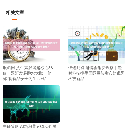
相关文章
股粮网 抗生素残留超标近38
锦鲤配资 进博会消费观察｜逢
倍！双汇发展跳水大跌，曾
时科技携手国际巨头发布助眠黑
称“视食品安全为生命线”
科技新品
中证策略 AI热潮背后CEO们警