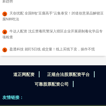
新趋势
​天创优配 全国8地“豆腐高手”云集泰安！20道创意菜品解锁豆
3
腐N种吃法
​牛达人配资 沈丘禁毒民警深入辖区企业开展易制毒化学品专
4
项检查
​盈透科技 就盯5日线 成交量！线上买线下卖，操作不慌
5
道正网配资
正规合法股票配资平台
可靠股票配资公司
友情链接：