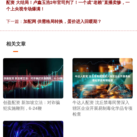
配资 大结局！卢鑫玉浩2年官司判了！一个成“老赖”直播卖惨，一
个上央视专场爆满！
下一篇：
加配网 供需格局转换，蛋价进入回暖期？
相关文章
创盈配资 新加坡立法：对诈骗
牛达人配资 沈丘禁毒民警深入
犯实施鞭刑，6-24鞭
辖区企业开展易制毒化学品专项
检查