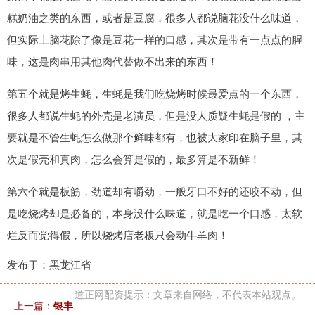
糕奶油之类的东西，或者是豆腐，很多人都说脑花没什么味道，
但实际上脑花除了像是豆花一样的口感，其次是带有一点点的腥
味，这是肉串用其他肉代替做不出来的东西！
第五个就是烤生蚝，生蚝是我们吃烧烤时候最爱点的一个东西，
很多人都说生蚝的外壳是老演员，但是没人质疑生蚝是假的 ，主
要就是不管生蚝怎么做那个鲜味都有，也被大家印在脑子里，其
次是假壳和真肉，怎么会算是假的，最多算是不新鲜！
第六个就是板筋，劲道却有嚼劲，一般牙口不好的还咬不动，但
是吃烧烤却是必备的，本身没什么味道，就是吃一个口感，太软
烂反而觉得假，所以烧烤店老板只会动牛羊肉！
发布于：黑龙江省
道正网配资提示：文章来自网络，不代表本站观点。
上一篇：
银丰