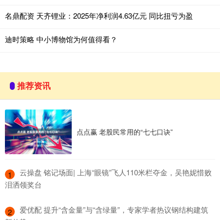
名鼎配资 天齐锂业：2025年净利润4.63亿元 同比扭亏为盈
迪时策略 中小博物馆为何值得看？
推荐资讯
点点赢 老股民常用的“七七口诀”
​云操盘 铭记场面| 上海“眼镜”飞人110米栏夺金，吴艳妮惜败
1
泪洒领奖台
​爱优配 提升“含金量”与“含绿量”，专家学者热议钢结构建筑
2