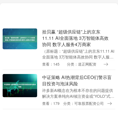
拾贝赢 “超级供应链”上的京东
11.11 AI全面落地 3万智能体高效
协同 数字人服务4万商家
（原标题：“超级供应链”上的京东11.11 AI
全面落地 3万智能体高效协同 数字人服务
4万商家）拾贝赢 今年11.11，AI已深度融
查看：145
分类：道正网配资
入京东“超级供应链”的每一....
中证策略 AI热潮背后CEO们警示盲
目投资与泡沫风险
许多新AI概念在为根本不存在的问题提供
解决方案单纯向AI倾注资金或“YOLO”式投
资并非答案谷歌已承认AI泡沫的威胁 如果
查看：179
分类：可靠股票配资公司
说懂AI的CEO们有什么共通点，那就是....