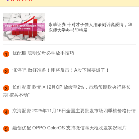
永華证券 十对才子佳人用篆刻诉说爱情，华
东师大举办书印特展
​优配股 聪明父母必学放手技巧
1
​涨停吧 做好准备！即将反击！A股下周要爆了！
2
​长红配资 欧元区12月CPI放缓至2%，市场预期欧央行将长
3
期“按兵不动”
​京海配资 2025年11月15日全国主要批发市场四季柚价格行情
4
​融创优配 OPPO ColorOS 支持微信聊天框收发实况照片
5