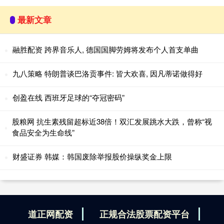
最新文章
融胜配资 跨界音乐人, 德国国脚劳姆将发布个人首支单曲
九八策略 特朗普谈巴洛贡事件: 皆大欢喜, 因凡蒂诺做得好
创盈在线 西班牙足球的“夺冠密码”
股粮网 抗生素残留超标近38倍！双汇发展跳水大跌，曾称“视
食品安全为生命线”
财盛证券 韩媒：韩国废除举报股价操纵奖金上限
道正网配资
正规合法股票配资平台