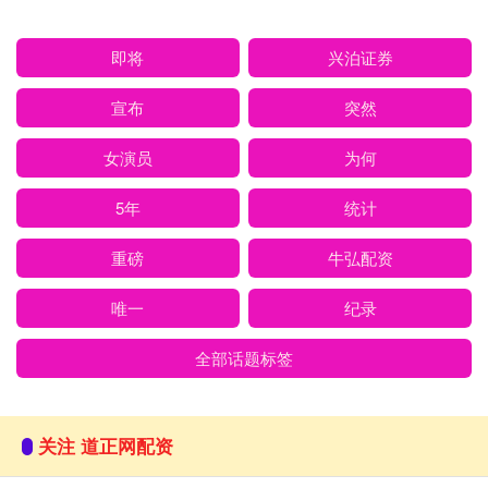
即将
兴泊证券
宣布
突然
女演员
为何
5年
统计
重磅
牛弘配资
唯一
纪录
全部话题标签
关注 道正网配资