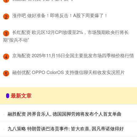
​涨停吧 做好准备！即将反击！A股下周要爆了！
2
​长红配资 欧元区12月CPI放缓至2%，市场预期欧央行将长
3
期“按兵不动”
​京海配资 2025年11月15日全国主要批发市场四季柚价格行情
4
​融创优配 OPPO ColorOS 支持微信聊天框收发实况照片
5
最新文章
融胜配资 跨界音乐人, 德国国脚劳姆将发布个人首支单曲
九八策略 特朗普谈巴洛贡事件: 皆大欢喜, 因凡蒂诺做得好