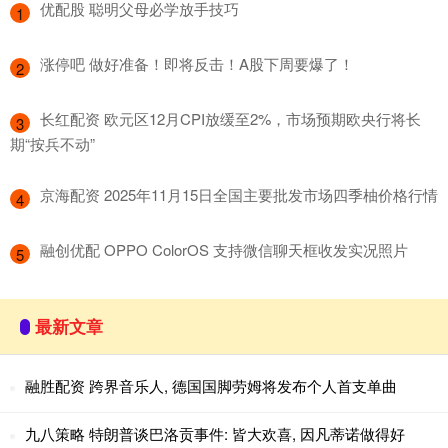
​优配股 聪明父母必学放手技巧
1
​涨停吧 做好准备！即将反击！A股下周要爆了！
2
​长红配资 欧元区12月CPI放缓至2%，市场预期欧央行将长
3
期“按兵不动”
​京海配资 2025年11月15日全国主要批发市场四季柚价格行情
4
​融创优配 OPPO ColorOS 支持微信聊天框收发实况照片
5
最新文章
融胜配资 跨界音乐人, 德国国脚劳姆将发布个人首支单曲
九八策略 特朗普谈巴洛贡事件: 皆大欢喜, 因凡蒂诺做得好