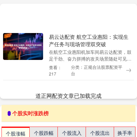
易云达配资 航空工业惠阳：实现生
产任务与现场管理双突破
在航空工业惠阳机加车间易云达配资，鼓
足干劲、奋力拼搏的攻关场景随处可见。
车间上下拧成一股绳、劲往一处使，锚定
分类：正规合法股票配资平
查看：
年度目标奋勇争先，以冲刺姿态向务期必
台
217
成的任务全力迈进....
道正网配资文章已加载完成
个股实时涨跌榜
个股跌幅
个股流入
个股流出
换手率
个股涨幅