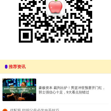
推荐资讯
豪极资本 裁判出炉！男篮冲世预赛开门红，
郭士强信心十足，9大看点别错过
​优配股 聪明父母必学放手技巧