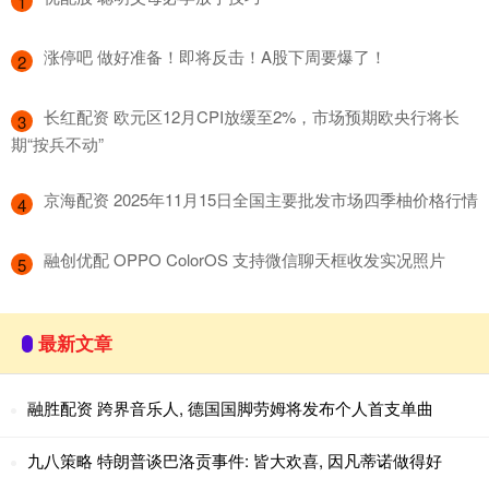
1
​涨停吧 做好准备！即将反击！A股下周要爆了！
2
​长红配资 欧元区12月CPI放缓至2%，市场预期欧央行将长
3
期“按兵不动”
​京海配资 2025年11月15日全国主要批发市场四季柚价格行情
4
​融创优配 OPPO ColorOS 支持微信聊天框收发实况照片
5
最新文章
融胜配资 跨界音乐人, 德国国脚劳姆将发布个人首支单曲
九八策略 特朗普谈巴洛贡事件: 皆大欢喜, 因凡蒂诺做得好