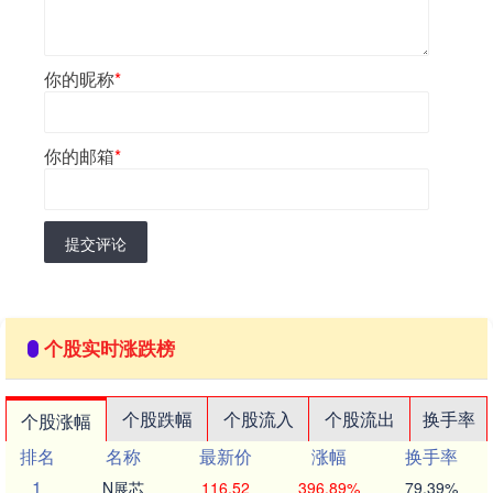
你的昵称
*
你的邮箱
*
提交评论
个股实时涨跌榜
个股跌幅
个股流入
个股流出
换手率
个股涨幅
排名
名称
最新价
涨幅
换手率
1
N展芯
116.52
396.89%
79.39%