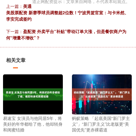
道正网配资提示：文章来自网络，不代表本站观点。
上一篇：
美通
美股票配资 新赛季球员调整超2位数！宁波男篮官宣：与卡米然、
李安完成签约
下一篇：
盈配资 外卖平台“补贴”带动订单大涨，但是餐饮商户为
何“增量不增收”？
相关文章
易速宝 女演员与他同居5年，将
蚂蚁策略 「起底美国“新门罗主
美好的年华都给了他，他却转身
义”」“新门罗主义”比老版更“美
和闺蜜结婚
国优先”更赤裸霸道