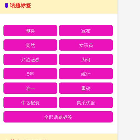
话题标签
即将
宣布
突然
女演员
兴泊证券
为何
5年
统计
唯一
重磅
牛弘配资
集采优配
全部话题标签