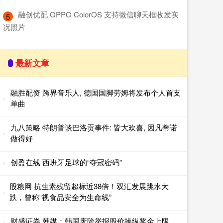
​融创优配 OPPO ColorOS 支持微信聊天框收发实
5
况照片
最新文章
融胜配资 跨界音乐人, 德国国脚劳姆将发布个人首支
单曲
九八策略 特朗普谈巴洛贡事件: 皆大欢喜, 因凡蒂诺
做得好
创盈在线 西班牙足球的“夺冠密码”
股粮网 抗生素残留超标近38倍！双汇发展跳水大
跌，曾称“视食品安全为生命线”
财盛证券 韩媒：韩国废除举报股价操纵奖金上限