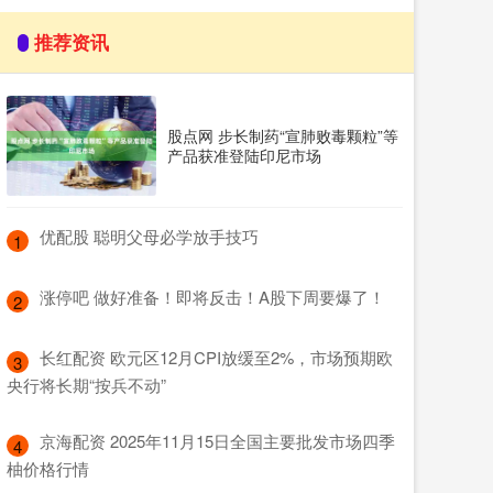
推荐资讯
股点网 步长制药“宣肺败毒颗粒”等
产品获准登陆印尼市场
​优配股 聪明父母必学放手技巧
1
​涨停吧 做好准备！即将反击！A股下周要爆了！
2
​长红配资 欧元区12月CPI放缓至2%，市场预期欧
3
央行将长期“按兵不动”
​京海配资 2025年11月15日全国主要批发市场四季
4
柚价格行情