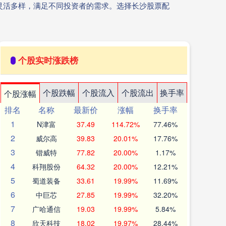
灵活多样，满足不同投资者的需求。选择长沙股票配
个股实时涨跌榜
个股跌幅
个股流入
个股流出
换手率
个股涨幅
排名
名称
最新价
涨幅
换手率
1
N津富
37.49
114.72%
77.46%
2
威尔高
39.83
20.01%
17.76%
3
锴威特
77.82
20.00%
1.17%
4
科翔股份
64.32
20.00%
12.21%
5
蜀道装备
33.61
19.99%
11.69%
6
中巨芯
27.85
19.99%
32.20%
7
广哈通信
19.03
19.99%
5.84%
8
欣天科技
18.02
19.97%
28.44%