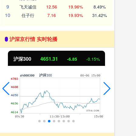
9
飞天诚信
12.56
19.96%
8.49%
10
任子行
7.16
19.93%
31.42%
沪深京行情 实时轮播
北证50
1122.88
创
3.42
0.30%