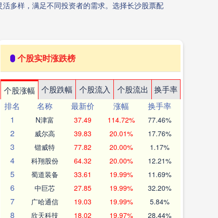
灵活多样，满足不同投资者的需求。选择长沙股票配
个股实时涨跌榜
个股跌幅
个股流入
个股流出
换手率
个股涨幅
排名
名称
最新价
涨幅
换手率
1
N津富
37.49
114.72%
77.46%
2
威尔高
39.83
20.01%
17.76%
3
锴威特
77.82
20.00%
1.17%
4
科翔股份
64.32
20.00%
12.21%
5
蜀道装备
33.61
19.99%
11.69%
6
中巨芯
27.85
19.99%
32.20%
7
广哈通信
19.03
19.99%
5.84%
8
欣天科技
18.02
19.97%
28.44%