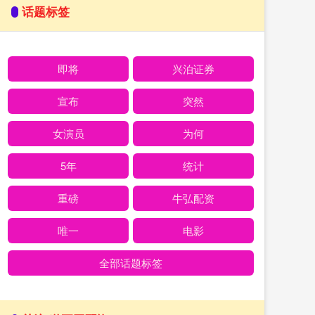
话题标签
即将
兴泊证券
宣布
突然
女演员
为何
5年
统计
重磅
牛弘配资
唯一
电影
全部话题标签