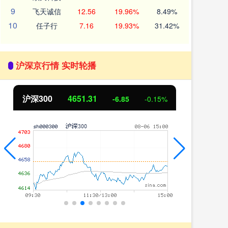
9
飞天诚信
12.56
19.96%
8.49%
10
任子行
7.16
19.93%
31.42%
沪深京行情 实时轮播
北证50
1122.88
创
3.42
0.30%