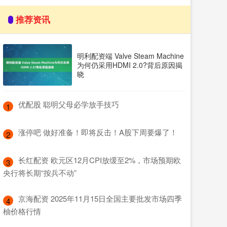
推荐资讯
明利配资端 Valve Steam Machine
为何仍采用HDMI 2.0?背后原因揭
晓
​优配股 聪明父母必学放手技巧
1
​涨停吧 做好准备！即将反击！A股下周要爆了！
2
​长红配资 欧元区12月CPI放缓至2%，市场预期欧
3
央行将长期“按兵不动”
​京海配资 2025年11月15日全国主要批发市场四季
4
柚价格行情