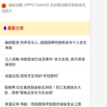
​融创优配 OPPO ColorOS 支持微信聊天框收发实
5
况照片
最新文章
融胜配资 跨界音乐人, 德国国脚劳姆将发布个人首支
单曲
九八策略 特朗普谈巴洛贡事件: 皆大欢喜, 因凡蒂诺
做得好
创盈在线 西班牙足球的“夺冠密码”
股粮网 抗生素残留超标近38倍！双汇发展跳水大
跌，曾称“视食品安全为生命线”
财盛证券 韩媒：韩国废除举报股价操纵奖金上限