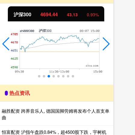
北证50
1134.24
11.37
1.01%
热点资讯
融胜配资 跨界音乐人, 德国国脚劳姆将发布个人首支单
曲
恒富配资 沪指午盘跌0.84%，超4500股下跌，宇树机