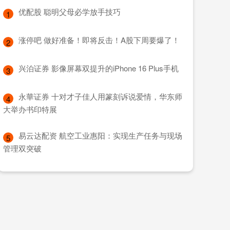
​优配股 聪明父母必学放手技巧
1
​涨停吧 做好准备！即将反击！A股下周要爆了！
2
​兴泊证券 影像屏幕双提升的iPhone 16 Plus手机
3
​永華证券 十对才子佳人用篆刻诉说爱情，华东师
4
大举办书印特展
​易云达配资 航空工业惠阳：实现生产任务与现场
5
管理双突破